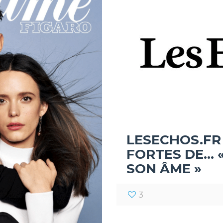
LESECHOS.FR 
FORTES DE… 
SON ÂME »
3