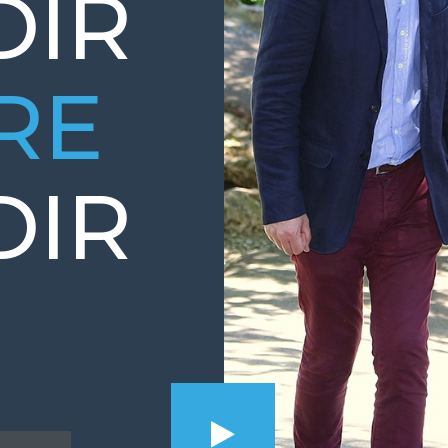
DIR
IRE
DIR